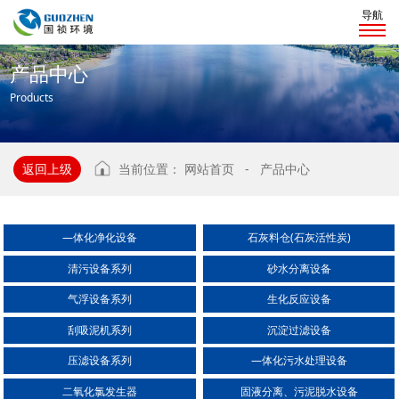
导航
产
品
中
心
Products
返回上级
当前位置：
网站首页
-
产品中心
—体化净化设备
石灰料仓(石灰活性炭)
清污设备系列
砂水分离设备
气浮设备系列
生化反应设备
刮吸泥机系列
沉淀过滤设备
压滤设备系列
—体化污水处理设备
二氧化氯发生器
固液分离、污泥脱水设备