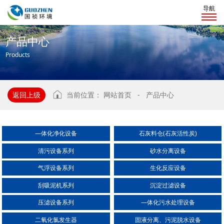
导航
产
品
中
心
Products
返回上级
当前位置：
网站首页
-
产品中心
—体化净化设备
石灰料仓(石灰活性炭)
清污设备系列
砂水分离设备
气浮设备系列
生化反应设备
刮吸泥机系列
沉淀过滤设备
压滤设备系列
—体化污水处理设备
二氧化氯发生器
固液分离、污泥脱水设备