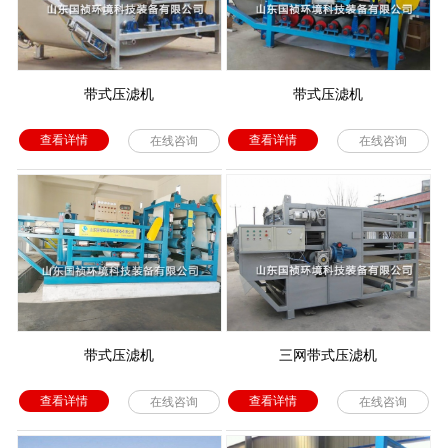
带式压滤机
带式压滤机
查看详情
查看详情
在线咨询
在线咨询
带式压滤机
三网带式压滤机
查看详情
查看详情
在线咨询
在线咨询